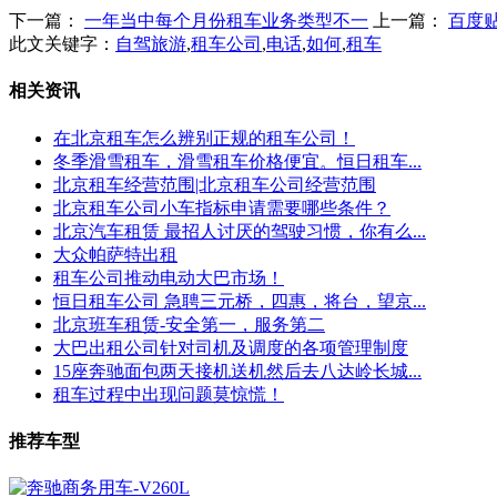
下一篇：
一年当中每个月份租车业务类型不一
上一篇：
百度
此文关键字：
自驾旅游
,
租车公司
,
电话
,
如何
,
租车
相关资讯
在北京租车怎么辨别正规的租车公司！
冬季滑雪租车，滑雪租车价格便宜。恒日租车...
北京租车经营范围|北京租车公司经营范围
北京租车公司小车指标申请需要哪些条件？
北京汽车租赁 最招人讨厌的驾驶习惯，你有么...
大众帕萨特出租
租车公司推动电动大巴市场！
恒日租车公司 急聘三元桥，四惠，将台，望京...
北京班车租赁-安全第一，服务第二
大巴出租公司针对司机及调度的各项管理制度
15座奔驰面包两天接机送机然后去八达岭长城...
租车过程中出现问题莫惊慌！
推荐车型